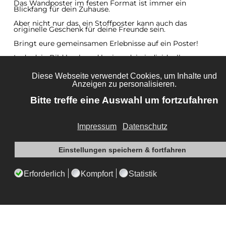
Das Wandposter im festen Format ist immer ein
Blickfang für dein Zuhause.
Aber nicht nur das, ein Stoffposter kann auch das
originelle Geschenk für deine Freunde sein.
Bringt eure gemeinsamen Erlebnisse auf ein Poster!
Lade dein Bild hoch und kreiere dein individuelles
Stoffposter.
Die rahmenlose Optik macht es zeitlos und schick.
Auf stoffposter24.de bekommst du natürlich noch mehr
zu sehen, schau dich einfach um.
lade dein eigenes Motiv hoch
nutze unser
Design Tool
und die Bilddatenbank
Wechseln des Motives ist problemlos möglich
kinderleichter
Aufbau
hochwertige Handarbeit
integrierter
Datencheck