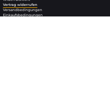
Vertrag widerrufen
Versandbedingungen
Einkaufsbedingungen
Barrierefreiheit
FAQ
Bestellungen
Bezahloptionen
Versandinformationen
Datencheck
Datenanlieferung
Bilddatenbanken
Mein Konto
Adressen
Authentifizierung
Meine Bestellungen
Meine Angebote
Gespeicherte Desings
Abmelden
Service