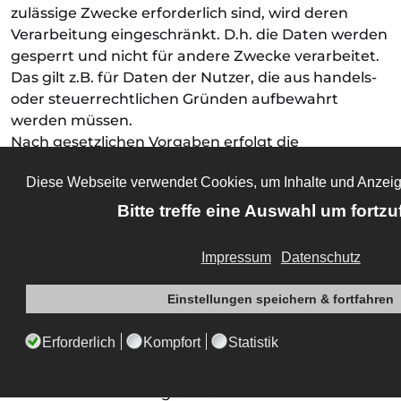
zulässige Zwecke erforderlich sind, wird deren
Verarbeitung eingeschränkt. D.h. die Daten werden
gesperrt und nicht für andere Zwecke verarbeitet.
Das gilt z.B. für Daten der Nutzer, die aus handels-
oder steuerrechtlichen Gründen aufbewahrt
werden müssen.
Nach gesetzlichen Vorgaben erfolgt die
Aufbewahrung für 6 Jahre gemäß § 257 Abs. 1 HGB
(Handelsbücher, Inventare, Eröffnungsbilanzen,
Jahresabschlüsse, Handelsbriefe, Buchungsbelege,
etc.) sowie für 10 Jahre gemäß § 147 Abs. 1 AO
(Bücher, Aufzeichnungen, Lageberichte,
Buchungsbelege, Handels- und Geschäftsbriefe,
Für Besteuerung relevante Unterlagen, etc.)
Widerspruchsrecht
Beruhen die hier aufgeführten